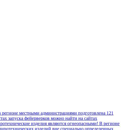
в регионе местными администрациями подготовлена 121
тах запуска фейерверков можно найти на сайтах
ротехнические изделия являются огнеопасными! В регионе
пиротехнических изделий вне специально определенных