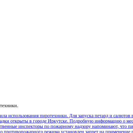
техники.
а использования пиротехники. Для запуска петард и салютов 
щадки открыты в городе Иркутске. Подробную информацию о мес
твенные инспекторы по пожарному надзору напоминают, что пи
о противопожарного режима установлен запрет на применение 