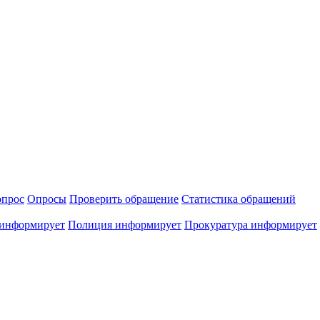
опрос
Опросы
Проверить обращение
Статистика обращений
информирует
Полиция
информирует
Прокуратура
информирует