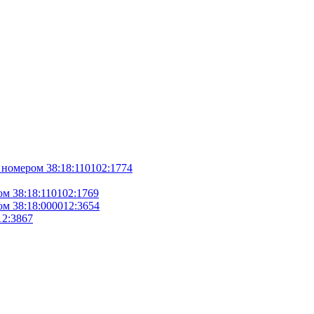
омером 38:18:110102:1774
 38:18:110102:1769
 38:18:000012:3654
12:3867