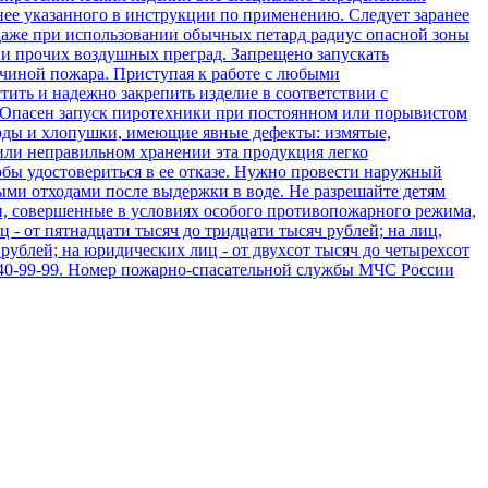
ее указанного в инструкции по применению. Следует заранее
 даже при использовании обычных петард радиус опасной зоны
ч и прочих воздушных преград. Запрещено запускать
ричиной пожара. Приступая к работе с любыми
ить и надежно закрепить изделие в соответствии с
. Опасен запуск пиротехники при постоянном или порывистом
тарды и хлопушки, имеющие явные дефекты: измятые,
или неправильном хранении эта продукция легко
обы удостовериться в ее отказе. Нужно провести наружный
ыми отходами после выдержки в воде. Не разрешайте детям
и, совершенные в условиях особого противопожарного режима,
 - от пятнадцати тысяч до тридцати тысяч рублей; на лиц,
рублей; на юридических лиц - от двухсот тысяч до четырехсот
 40-99-99. Номер пожарно-спасательной службы МЧС России