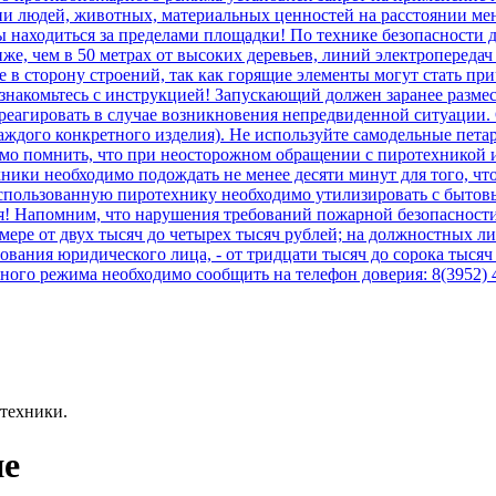
 людей, животных, материальных ценностей на расстоянии мен
ны находиться за пределами площадки! По технике безопасности
же, чем в 50 метрах от высоких деревьев, линий электропереда
же в сторону строений, так как горящие элементы могут стать п
акомьтесь с инструкцией! Запускающий должен заранее размест
реагировать в случае возникновения непредвиденной ситуации
 каждого конкретного изделия). Не используйте самодельные пе
мо помнить, что при неосторожном обращении с пиротехникой 
хники необходимо подождать не менее десяти минут для того, чт
Использованную пиротехнику необходимо утилизировать с бытов
ия! Напомним, что нарушения требований пожарной безопасност
ере от двух тысяч до четырех тысяч рублей; на должностных лиц
ания юридического лица, - от тридцати тысяч до сорока тысяч 
ного режима необходимо сообщить на телефон доверия: 8(3952)
техники.
ие