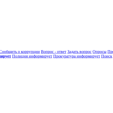
Сообщить о коррупции
Вопрос - ответ
Задать вопрос
Опросы
Пр
ирует
Полиция
информирует
Прокуратура
информирует
Поиск