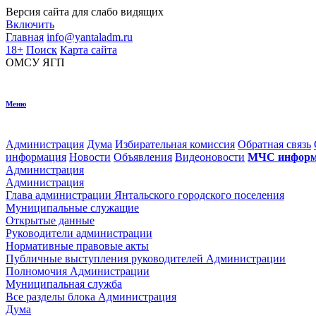
Версия сайта для
слабо видящих
Включить
Главная
info@yantaladm.ru
18+
Поиск
Карта сайта
ОМСУ
ЯГП
Меню
Администрация
Дума
Избирательная комиссия
Обратная связь
информация
Новости
Объявления
Видеоновости
МЧС
информ
Администрация
Администрация
Глава администрации Янтальского городского поселения
Муниципальные служащие
Открытые данные
Руководители администрации
Нормативные правовые акты
Публичные выступления руководителей Администрации
Полномочия Администрации
Муниципальная служба
Все разделы блока Администрация
Дума