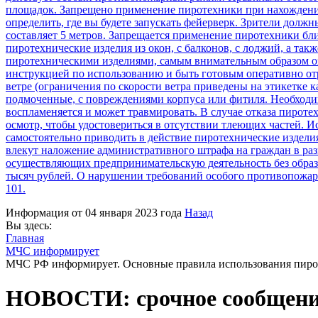
площадок. Запрещено применение пиротехники при нахождении
определить, где вы будете запускать фейерверк. Зрители долж
составляет 5 метров. Запрещается применение пиротехники бли
пиротехнические изделия из окон, с балконов, с лоджий, а так
пиротехническими изделиями, самым внимательным образом озн
инструкцией по использованию и быть готовым оперативно от
ветре (ограничения по скорости ветра приведены на этикетке
подмоченные, с повреждениями корпуса или фитиля. Необходи
воспламеняется и может травмировать. В случае отказа пироте
осмотр, чтобы удостовериться в отсутствии тлеющих частей. 
самостоятельно приводить в действие пиротехнические издел
влекут наложение административного штрафа на граждан в разм
осуществляющих предпринимательскую деятельность без образов
тысяч рублей. О нарушении требований особого противопожар
101.
Информация от
04 января 2023 года
Назад
Вы здесь:
Главная
МЧС
информирует
МЧС РФ информирует. Основные правила использования пиро
НОВОСТИ: срочное сообщен