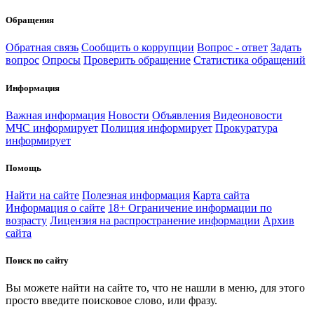
Обращения
Обратная связь
Сообщить о коррупции
Вопрос - ответ
Задать
вопрос
Опросы
Проверить обращение
Статистика обращений
Информация
Важная информация
Новости
Объявления
Видеоновости
МЧС
информирует
Полиция
информирует
Прокуратура
информирует
Помощь
Найти на сайте
Полезная информация
Карта сайта
Информация о сайте
18+ Ограничение информации по
возрасту
Лицензия на распространение информации
Архив
сайта
Поиск по сайту
Вы можете найти на сайте то, что не нашли в меню, для этого
просто введите поисковое слово, или фразу.