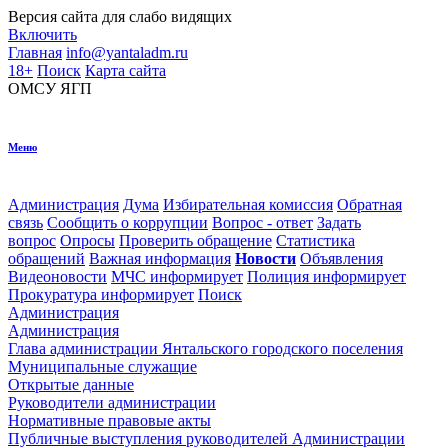
Версия сайта для
слабо видящих
Включить
Главная
info@yantaladm.ru
18+
Поиск
Карта сайта
ОМСУ
ЯГП
Меню
Администрация
Дума
Избирательная комиссия
Обратная
связь
Сообщить о коррупции
Вопрос - ответ
Задать
вопрос
Опросы
Проверить обращение
Статистика
обращений
Важная информация
Новости
Объявления
Видеоновости
МЧС
информирует
Полиция
информирует
Прокуратура
информирует
Поиск
Администрация
Администрация
Глава администрации Янтальского городского поселения
Муниципальные служащие
Открытые данные
Руководители администрации
Нормативные правовые акты
Публичные выступления руководителей Администрации