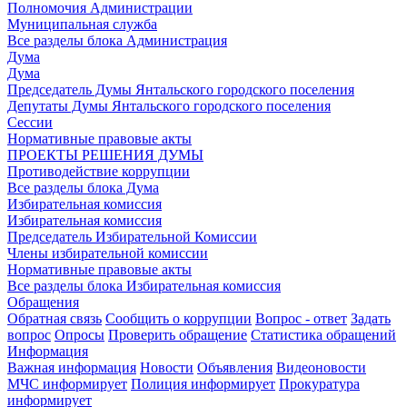
Полномочия Администрации
Муниципальная служба
Все разделы блока Администрация
Дума
Дума
Председатель Думы Янтальского городского поселения
Депутаты Думы Янтальского городского поселения
Сессии
Нормативные правовые акты
ПРОЕКТЫ РЕШЕНИЯ ДУМЫ
Противодействие коррупции
Все разделы блока Дума
Избирательная комиссия
Избирательная комиссия
Председатель Избирательной Комиссии
Члены избирательной комиссии
Нормативные правовые акты
Все разделы блока Избирательная комиссия
Обращения
Обратная связь
Сообщить о коррупции
Вопрос - ответ
Задать
вопрос
Опросы
Проверить обращение
Статистика обращений
Информация
Важная информация
Новости
Объявления
Видеоновости
МЧС
информирует
Полиция
информирует
Прокуратура
информирует