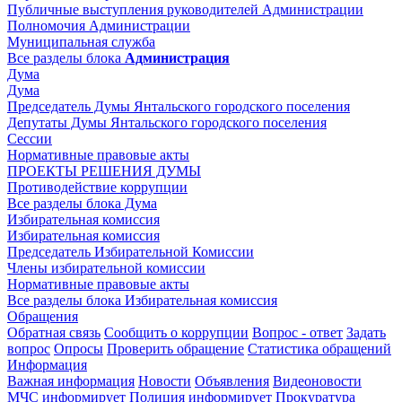
Публичные выступления руководителей Администрации
Полномочия Администрации
Муниципальная служба
Все разделы блока
Администрация
Дума
Дума
Председатель Думы Янтальского городского поселения
Депутаты Думы Янтальского городского поселения
Сессии
Нормативные правовые акты
ПРОЕКТЫ РЕШЕНИЯ ДУМЫ
Противодействие коррупции
Все разделы блока Дума
Избирательная комиссия
Избирательная комиссия
Председатель Избирательной Комиссии
Члены избирательной комиссии
Нормативные правовые акты
Все разделы блока Избирательная комиссия
Обращения
Обратная связь
Сообщить о коррупции
Вопрос - ответ
Задать
вопрос
Опросы
Проверить обращение
Статистика обращений
Информация
Важная информация
Новости
Объявления
Видеоновости
МЧС
информирует
Полиция
информирует
Прокуратура