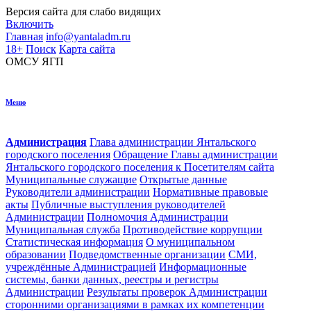
Версия сайта для
слабо видящих
Включить
Главная
info@yantaladm.ru
18+
Поиск
Карта сайта
ОМСУ
ЯГП
Меню
Администрация
Глава администрации Янтальского
городского поселения
Обращение Главы администрации
Янтальского городского поселения к Посетителям сайта
Муниципальные служащие
Открытые данные
Руководители администрации
Нормативные правовые
акты
Публичные выступления руководителей
Администрации
Полномочия Администрации
Муниципальная служба
Противодействие коррупции
Статистическая информация
О муниципальном
образовании
Подведомственные организации
СМИ,
учреждённые Администрацией
Информационные
системы, банки данных, реестры и регистры
Администрации
Результаты проверок Администрации
сторонними организациями в рамках их компетенции