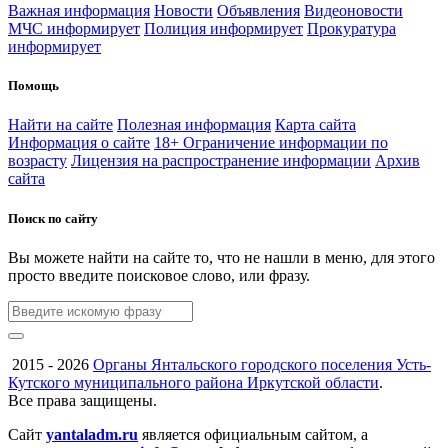
Важная информация
Новости
Объявления
Видеоновости
МЧС
информирует
Полиция
информирует
Прокуратура
информирует
Помощь
Найти на сайте
Полезная информация
Карта сайта
Информация о сайте
18+ Ограничение информации по
возрасту
Лицензия на распространение информации
Архив
сайта
Поиск по сайту
Вы можете найти на сайте то, что не нашли в меню, для этого
просто введите поисковое слово, или фразу.
2015 - 2026
Органы Янтальского городского поселения Усть-
Кутского муниципального района Иркутской области
.
Все права защищены.
Сайт
yantaladm.ru
является официальным сайтом, а