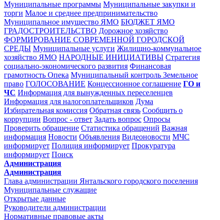
Муниципальные программы
Муниципальные закупки и
торги
Малое и среднее предпринимательство
Муниципальное имущество ЯМО
БЮДЖЕТ ЯМО
ГРАДОСТРОИТЕЛЬСТВО
Дорожное хозяйство
ФОРМИРОВАНИЕ СОВРЕМЕННОЙ ГОРОДСКОЙ
СРЕДЫ
Муниципальные услуги
Жилищно-коммунальное
хозяйство ЯМО
НАРОДНЫЕ ИНИЦИАТИВЫ
Стратегия
социально-экономического развития
Финансовая
грамотность
Опека
Муниципальный контроль
Земельное
право
ГОЛОСОВАНИЕ
Концессионное соглашение
ГО и
ЧС
Информация для вынужденных переселенцев
Информация для налогоплательщиков
Дума
Избирательная комиссия
Обратная связь
Сообщить о
коррупции
Вопрос - ответ
Задать вопрос
Опросы
Проверить обращение
Статистика обращений
Важная
информация
Новости
Объявления
Видеоновости
МЧС
информирует
Полиция
информирует
Прокуратура
информирует
Поиск
Администрация
Администрация
Глава администрации Янтальского городского поселения
Муниципальные служащие
Открытые данные
Руководители администрации
Нормативные правовые акты