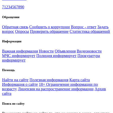
71234567890
Обращения
Обратная связь
Сообщить о коррупции
Вопрос - ответ
Задать
вопрос
Опросы
Проверить обращение
Статистика обращений
Информация
Важная информация
Новости
Объявления
Видеоновости
МЧС
информирует
Полиция
информирует
Прокуратура
информирует
Помощь
Найти на сайте
Полезная информация
Карта сайта
Информация о сайте
18+ Ограничение информации по
возрасту
Лицензия на распространение информации
Архив
сайта
Поиск по сайту