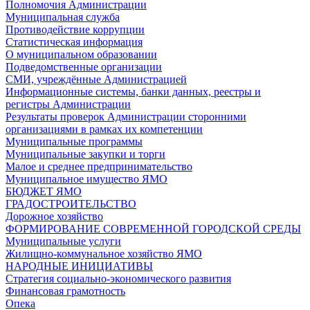
Полномочия Администрации
Муниципальная служба
Противодействие коррупции
Статистическая информация
О муниципальном образовании
Подведомственные организации
СМИ, учреждённые Администрацией
Информационные системы, банки данных, реестры и
регистры Администрации
Результаты проверок Администрации сторонними
организациями в рамках их компетенции
Муниципальные программы
Муниципальные закупки и торги
Малое и среднее предпринимательство
Муниципальное имущество ЯМО
БЮДЖЕТ ЯМО
ГРАДОСТРОИТЕЛЬСТВО
Дорожное хозяйство
ФОРМИРОВАНИЕ СОВРЕМЕННОЙ ГОРОДСКОЙ СРЕДЫ
Муниципальные услуги
Жилищно-коммунальное хозяйство ЯМО
НАРОДНЫЕ ИНИЦИАТИВЫ
Стратегия социально-экономического развития
Финансовая грамотность
Опека