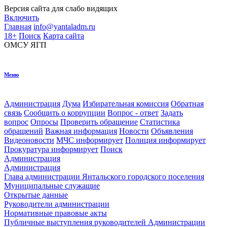
Версия сайта для
слабо видящих
Включить
Главная
info@yantaladm.ru
18+
Поиск
Карта сайта
ОМСУ
ЯГП
Меню
Администрация
Дума
Избирательная комиссия
Обратная
связь
Сообщить о коррупции
Вопрос - ответ
Задать
вопрос
Опросы
Проверить обращение
Статистика
обращений
Важная информация
Новости
Объявления
Видеоновости
МЧС
информирует
Полиция
информирует
Прокуратура
информирует
Поиск
Администрация
Администрация
Глава администрации Янтальского городского поселения
Муниципальные служащие
Открытые данные
Руководители администрации
Нормативные правовые акты
Публичные выступления руководителей Администрации