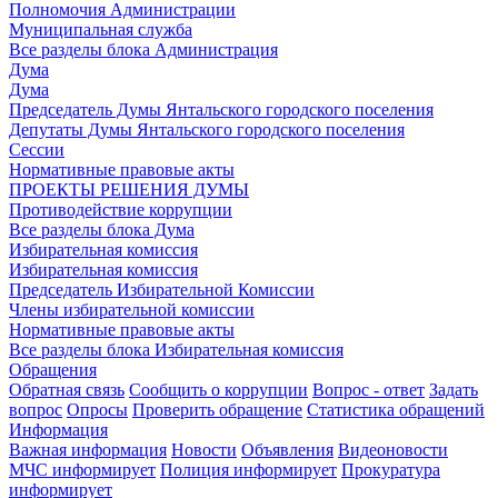
Полномочия Администрации
Муниципальная служба
Все разделы блока Администрация
Дума
Дума
Председатель Думы Янтальского городского поселения
Депутаты Думы Янтальского городского поселения
Сессии
Нормативные правовые акты
ПРОЕКТЫ РЕШЕНИЯ ДУМЫ
Противодействие коррупции
Все разделы блока Дума
Избирательная комиссия
Избирательная комиссия
Председатель Избирательной Комиссии
Члены избирательной комиссии
Нормативные правовые акты
Все разделы блока Избирательная комиссия
Обращения
Обратная связь
Сообщить о коррупции
Вопрос - ответ
Задать
вопрос
Опросы
Проверить обращение
Статистика обращений
Информация
Важная информация
Новости
Объявления
Видеоновости
МЧС
информирует
Полиция
информирует
Прокуратура
информирует