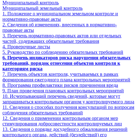
Муниципальный контроль
Муниципальный земельный контроль
1. Положение о муниципальном земельном контроле и
нормативно-правовые акты
2. Сведения об изменениях, внесенных в нормативно-
правовые акты
3. Перечень нормативно-правовых актов или отдельных
частей, содержащих обязательные требования
4. Проверочные листы
5. Руководство по соблюдению обязательных требований
6. Перечень индикаторов риска нарушения обязательных
требований, порядок отнесения объектов контроля к
категориям риска
7. Перечень объектов контроля, учитываемых в рамках
формирования ежегодного плана контрольных мероприятий
8. Программа профилактики рисков причинения вреда
9. План проведения плановых контрольных мероприятий
10. Исчерпывающий перечень сведений, которые могут
запрашиваться контрольным органом у контролируемого лица
11. Сведения о способах получения консультаций по вопросам
соблюдения обязательных требований
12. Сведения о применении контрольным органом мер
стимулирования добросовестности контролируемых лиц
13. Сведения о порядке досудебного обжалования решений
контрольного органа, действий (бездействий) его