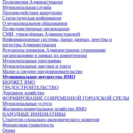
Полномочия Администрации
Муниципальная служба
Противодействие коррупции
Статистическая информация
О муниципальном образовании
Подведомственные организации
СМИ, учреждённые Администрацией
Информационные системы, банки данных, реестры и
регистры Администрации
Результаты проверок Администрации сторонними
организациями в рамках их компетенции
Муниципальные программы
Муниципальные закупки и торги
Малое и среднее предпринимательство
Муниципальное имущество ЯМО
БЮДЖЕТ ЯМО
ГРАДОСТРОИТЕЛЬСТВО
Дорожное хозяйство
ФОРМИРОВАНИЕ СОВРЕМЕННОЙ ГОРОДСКОЙ СРЕДЫ
Муниципальные услуги
Жилищно-коммунальное хозяйство ЯМО
НАРОДНЫЕ ИНИЦИАТИВЫ
Стратегия социально-экономического развития
Финансовая грамотность
Опека