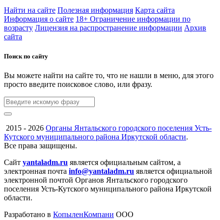
Найти на сайте
Полезная информация
Карта сайта
Информация о сайте
18+ Ограничение информации по
возрасту
Лицензия на распространение информации
Архив
сайта
Поиск по сайту
Вы можете найти на сайте то, что не нашли в меню, для этого
просто введите поисковое слово, или фразу.
2015 - 2026
Органы Янтальского городского поселения Усть-
Кутского муниципального района Иркутской области
.
Все права защищены.
Сайт
yantaladm.ru
является официальным сайтом, а
электронная почта
info@yantaladm.ru
является официальной
электронной почтой Органов Янтальского городского
поселения Усть-Кутского муниципального района Иркутской
области.
Разработано в
КопыленКомпани
ООО