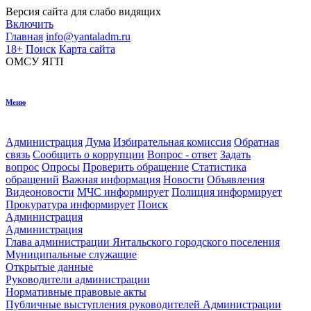
Версия сайта для
слабо видящих
Включить
Главная
info@yantaladm.ru
18+
Поиск
Карта сайта
ОМСУ
ЯГП
Меню
Администрация
Дума
Избирательная комиссия
Обратная
связь
Сообщить о коррупции
Вопрос - ответ
Задать
вопрос
Опросы
Проверить обращение
Статистика
обращений
Важная информация
Новости
Объявления
Видеоновости
МЧС
информирует
Полиция
информирует
Прокуратура
информирует
Поиск
Администрация
Администрация
Глава администрации Янтальского городского поселения
Муниципальные служащие
Открытые данные
Руководители администрации
Нормативные правовые акты
Публичные выступления руководителей Администрации