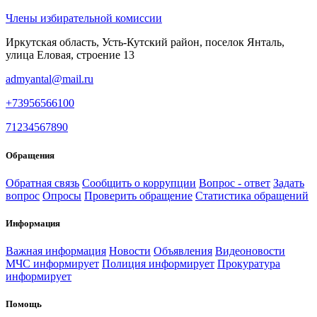
Члены избирательной комиссии
Иркутская область, Усть-Кутский район, поселок Янталь,
улица Еловая, строение 13
admyantal@mail.ru
+73956566100
71234567890
Обращения
Обратная связь
Сообщить о коррупции
Вопрос - ответ
Задать
вопрос
Опросы
Проверить обращение
Статистика обращений
Информация
Важная информация
Новости
Объявления
Видеоновости
МЧС
информирует
Полиция
информирует
Прокуратура
информирует
Помощь