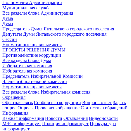
Полномочия Администрации
Муниципальная служба
Все разделы блока Администрация
Дума
Дума
Председатель Думы Янтальского городского поселения
Депутаты Думы Янтальского городского поселения
Сессии
Нормативные правовые акты
ПРОЕКТЫ РЕШЕНИЯ ДУМЫ
Противодействие коррупции
Все разделы блока Дума
Избирательная комиссия
Избирательная комиссия
Председатель Избирательной Комиссии
Члены избирательной комиссии
Нормативные правовые акты
Все разделы блока Избирательная комиссия
Обращения
Обратная связь
Сообщить о коррупции
Вопрос - ответ
Задать
вопрос
Опросы
Проверить обращение
Статистика обращений
Информация
Важная информация
Новости
Объявления
Видеоновости
МЧС
информирует
Полиция
информирует
Прокуратура
информирует